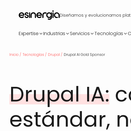
Pasar
al
Diseñamos y evolucionamos plataf
contenido
principal
Expertise
Industrias
Servicios
Tecnologías
C
Ruta
Inicio
Tecnologías
Drupal
Drupal AI Gold Sponsor
de
Drupal IA:
c
navegación
estándar, n