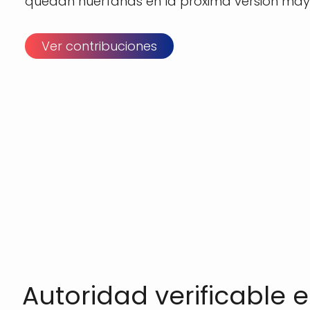
quedan huérfanas en la próxima versión may
Ver contribuciones
Autoridad verificable e