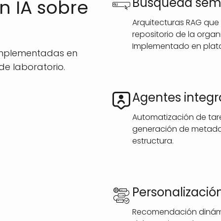
Búsqueda semá
n IA sobre
Arquitecturas RAG que 
repositorio de la orga
Implementado en plata
implementadas en
de laboratorio.
Agentes integra
Automatización de tarea
generación de metadat
estructura.
Personalización
Recomendación dinámi