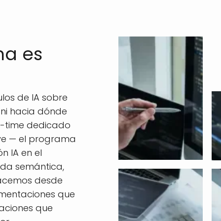
ma es
o
los de IA sobre
 ni hacia dónde
ll-time dedicado
ive — el programa
n IA en el
da semántica,
hacemos desde
lementaciones que
taciones que