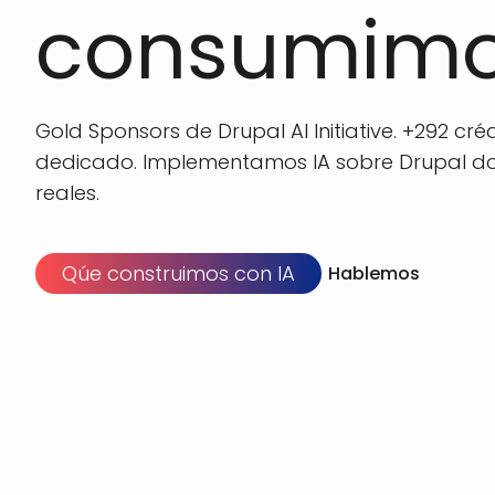
consumim
Gold Sponsors de Drupal AI Initiative. +292 créd
dedicado. Implementamos IA sobre Drupal d
reales.
Qúe construimos con IA
Hablemos