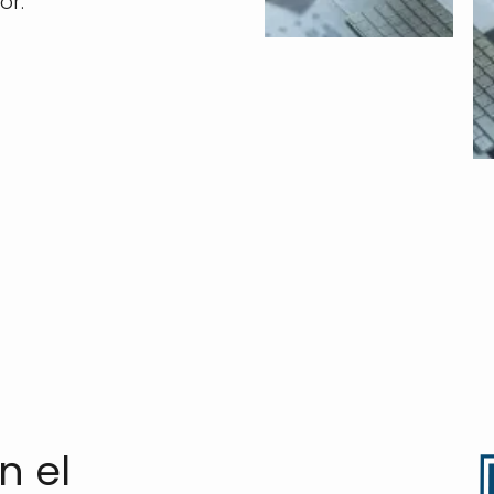
or.
n el
SVG