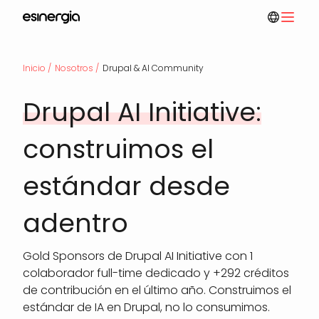
Pasar
al
contenido
Ruta
principal
Inicio
Nosotros
Drupal & AI Community
Drupal AI Initiative:
de
construimos el
estándar desde
navegación
adentro
Gold Sponsors de Drupal AI Initiative con 1
colaborador full-time dedicado y +292 créditos
de contribución en el último año. Construimos el
estándar de IA en Drupal, no lo consumimos.