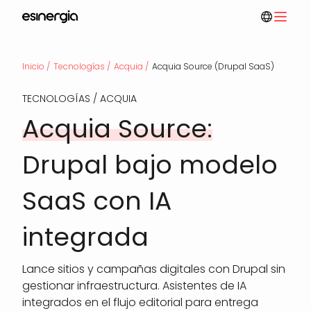
Pasar
al
contenido
Ruta
principal
Inicio
Tecnologías
Acquia
Acquia Source (Drupal SaaS)
TECNOLOGÍAS / ACQUIA
Acquia Source:
de
Drupal bajo modelo
navegación
SaaS con IA
integrada
Lance sitios y campañas digitales con Drupal sin
gestionar infraestructura. Asistentes de IA
integrados en el flujo editorial para entrega