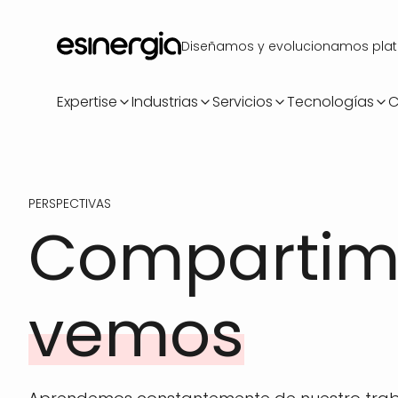
Pasar
al
Diseñamos y evolucionamos plataf
contenido
principal
Expertise
Industrias
Servicios
Tecnologías
C
PERSPECTIVAS
Compartimo
vemos