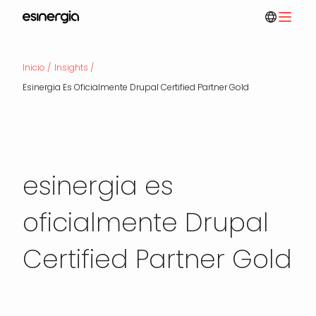
Pasar
al
contenido
Ruta
principal
Inicio
Insights
Esinergia Es Oficialmente Drupal Certified Partner Gold
de
esinergia es
navegación
oficialmente Drupal
Certified Partner Gold